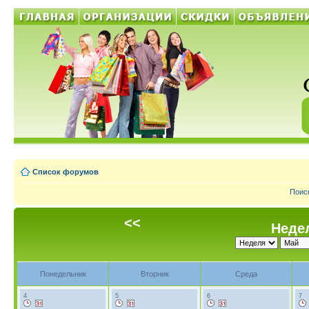
Список форумов
Поис
<<
Недел
Понедельник
Вторник
Среда
4
5
6
7