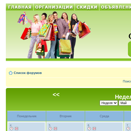
Список форумов
Поис
<<
Недел
Понедельник
Вторник
Среда
4
5
6
7