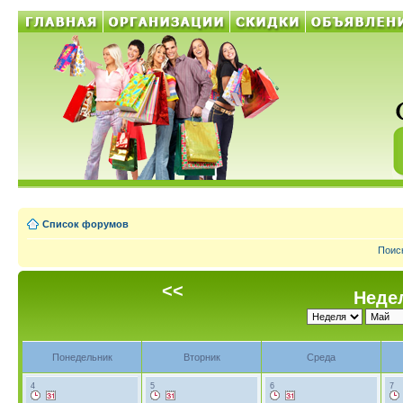
Список форумов
Поис
<<
Недел
Понедельник
Вторник
Среда
4
5
6
7