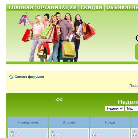
Список форумов
Поис
<<
Неделя
Понедельник
Вторник
Среда
30
31
1
2