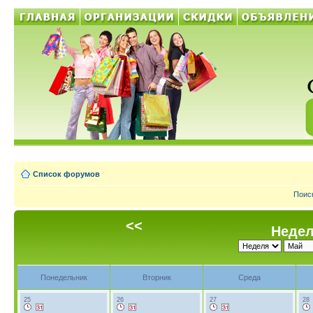
Список форумов
Поис
<<
Недел
Понедельник
Вторник
Среда
25
26
27
28