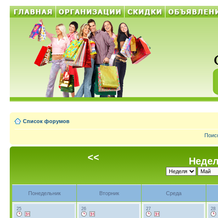
Список форумов
Поис
<<
Недел
Понедельник
Вторник
Среда
25
26
27
28