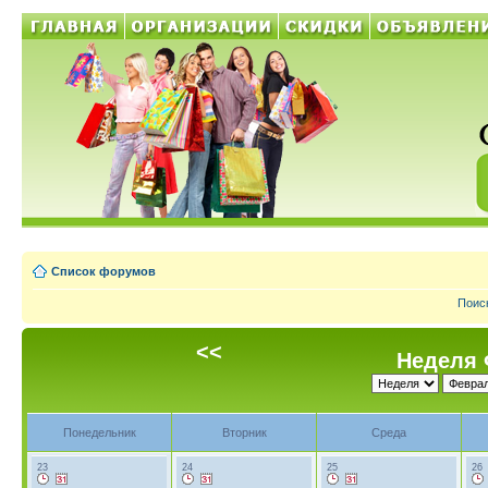
Список форумов
Поис
<<
Неделя 
Понедельник
Вторник
Среда
23
24
25
26