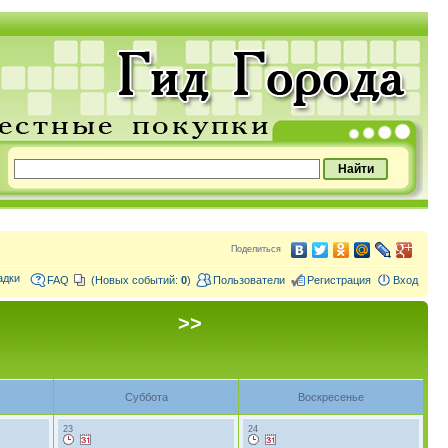
Поделиться
адки
FAQ
(Новых событий:
0
)
Пользователи
Регистрация
Вход
>>
Суббота
Воскресенье
23
24