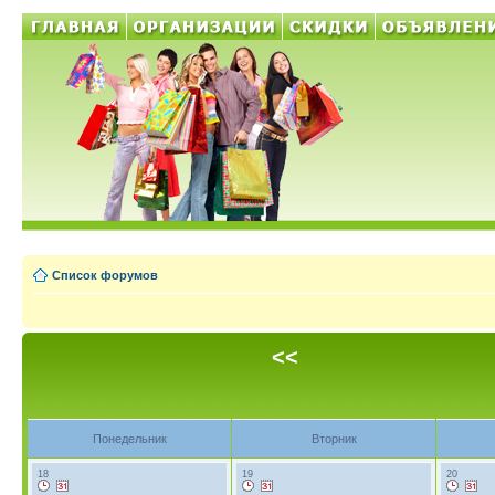
Список форумов
<<
Понедельник
Вторник
18
19
20