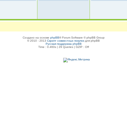
Создано на основе
phpBB
® Forum Software © phpBB Group
© 2010 - 2013
Скрипт совместных покупок
для phpBB
Русская поддержка phpBB
Time : 0.460s | 29 Queries | GZIP : Off