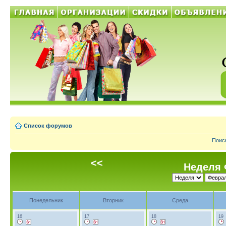
Список форумов
Поис
<<
Неделя 
Понедельник
Вторник
Среда
16
17
18
19