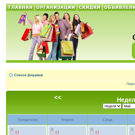
Список форумов
Поис
<<
Недел
Понедельник
Вторник
Среда
18
19
20
21