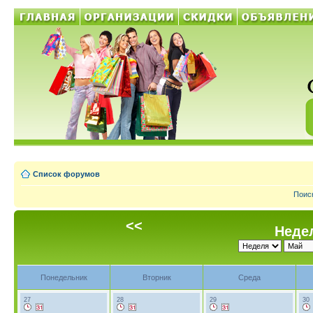
Список форумов
Поис
<<
Недел
Понедельник
Вторник
Среда
27
28
29
30