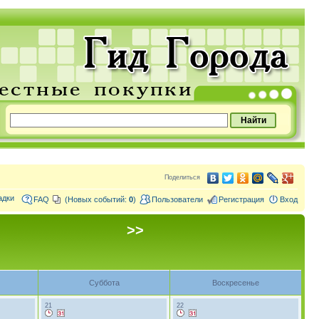
Поделиться
адки
FAQ
(Новых событий:
0
)
Пользователи
Регистрация
Вход
>>
Суббота
Воскресенье
21
22