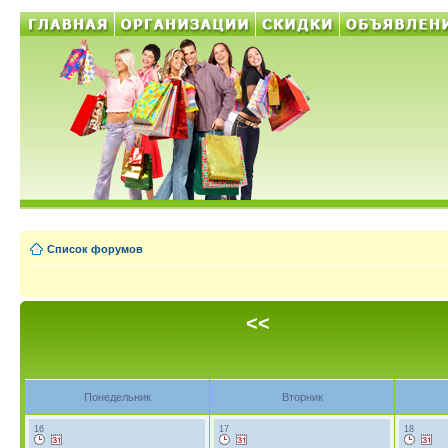
Список форумов
<<
Понедельник
Вторник
16
17
18