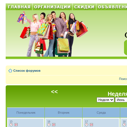
Список форумов
Поис
<<
Неделя
Понедельник
Вторник
Среда
15
16
17
18