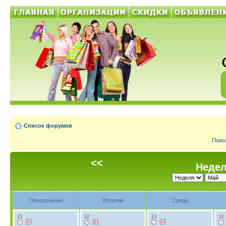
Список форумов
Поис
<<
Недел
Понедельник
Вторник
Среда
11
12
13
14