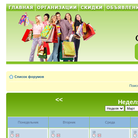
Список форумов
Поис
<<
Неделя
Понедельник
Вторник
Среда
16
17
18
19