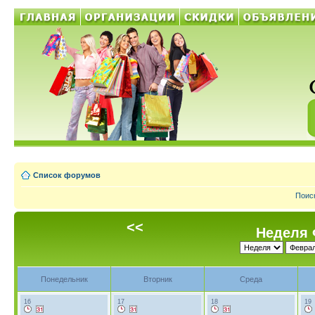
Список форумов
Поис
<<
Неделя 
Понедельник
Вторник
Среда
16
17
18
19