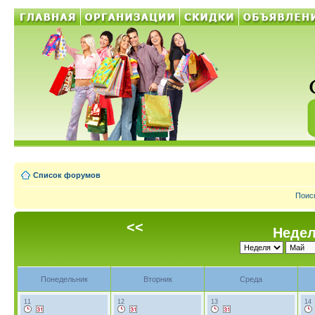
Список форумов
Поис
<<
Недел
Понедельник
Вторник
Среда
11
12
13
14