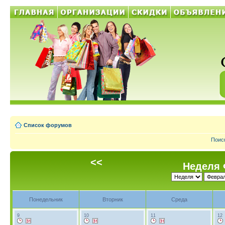
Список форумов
Поис
<<
Неделя 
Понедельник
Вторник
Среда
9
10
11
12