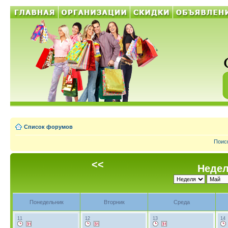
Список форумов
Поис
<<
Недел
Понедельник
Вторник
Среда
11
12
13
14