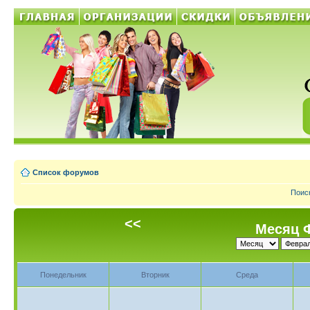
Список форумов
Поис
<<
Месяц Ф
Понедельник
Вторник
Среда