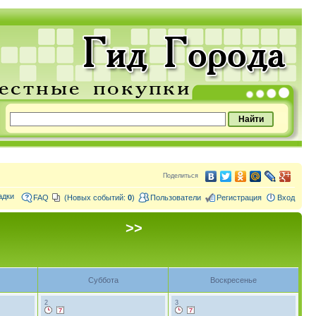
Поделиться
адки
FAQ
(Новых событий:
0
)
Пользователи
Регистрация
Вход
>>
Суббота
Воскресенье
2
3