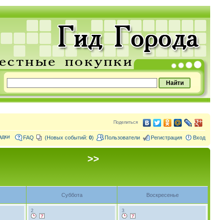
Поделиться
адки
FAQ
(Новых событий:
0
)
Пользователи
Регистрация
Вход
>>
Суббота
Воскресенье
2
3