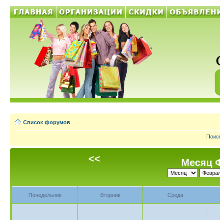
Список форумов
Поис
<<
Месяц Ф
Понедельник
Вторник
Среда