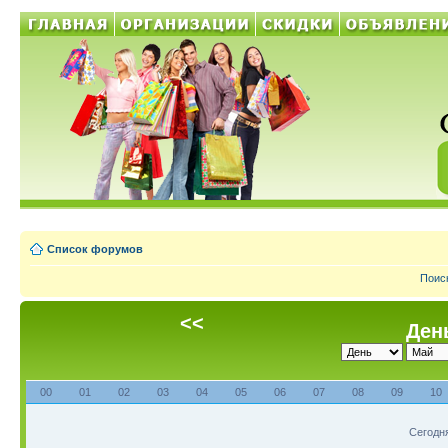
Список форумов
Поис
<<
День
00
01
02
03
04
05
06
07
08
09
10
Сегодня