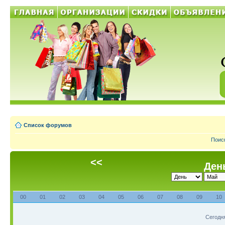
Список форумов
Поис
<<
День
00
01
02
03
04
05
06
07
08
09
10
Сегодня