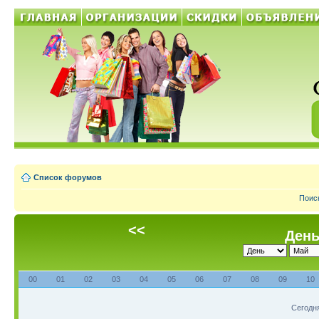
Список форумов
Поис
<<
День
00
01
02
03
04
05
06
07
08
09
10
Сегодня