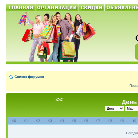
Список форумов
Поис
<<
День 
00
01
02
03
04
05
06
07
08
09
10
Сегодня