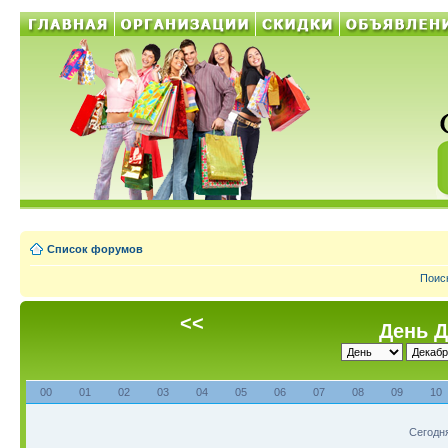
Список форумов
Поис
<<
День Д
00
01
02
03
04
05
06
07
08
09
10
Сегодня