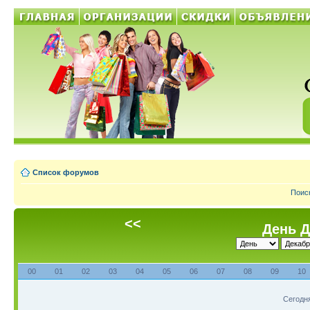
Список форумов
Поис
<<
День Д
00
01
02
03
04
05
06
07
08
09
10
Сегодня