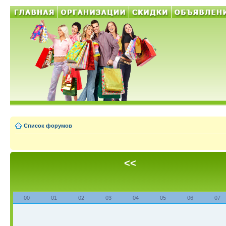
Список форумов
<<
00
01
02
03
04
05
06
07