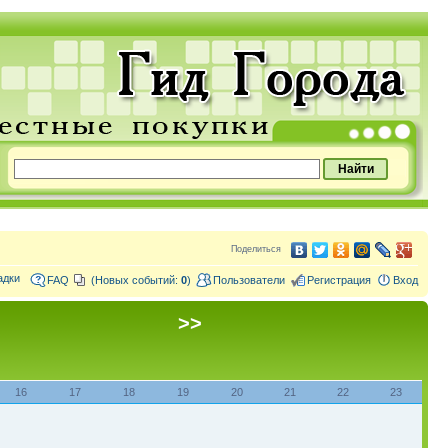
Поделиться
адки
FAQ
(Новых событий:
0
)
Пользователи
Регистрация
Вход
>>
16
17
18
19
20
21
22
23