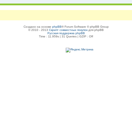
Создано на основе
phpBB
® Forum Software © phpBB Group
© 2010 - 2013
Скрипт совместных покупок
для phpBB
Русская поддержка phpBB
Time : 11.959s | 31 Queries | GZIP : Off