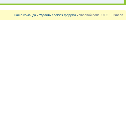
Наша команда
•
Удалить cookies форума
• Часовой пояс: UTC + 9 часов