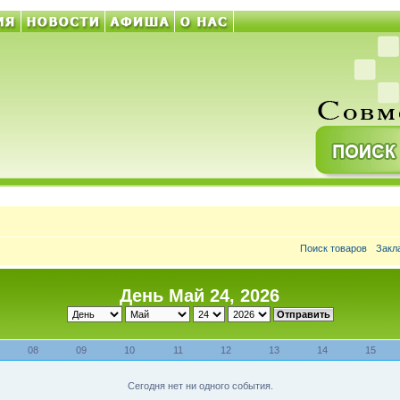
Поиск товаров
Закл
День Май 24, 2026
08
09
10
11
12
13
14
15
Сегодня нет ни одного события.