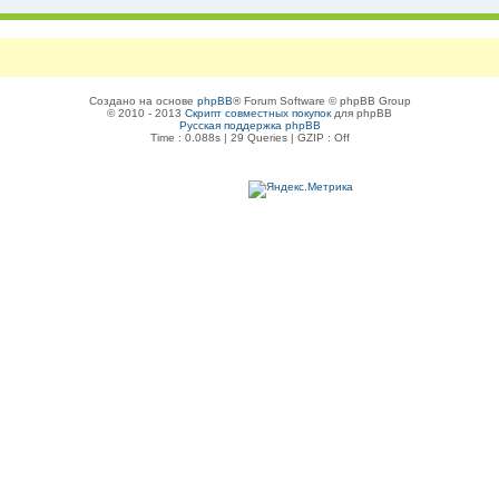
Создано на основе
phpBB
® Forum Software © phpBB Group
© 2010 - 2013
Скрипт совместных покупок
для phpBB
Русская поддержка phpBB
Time : 0.088s | 29 Queries | GZIP : Off