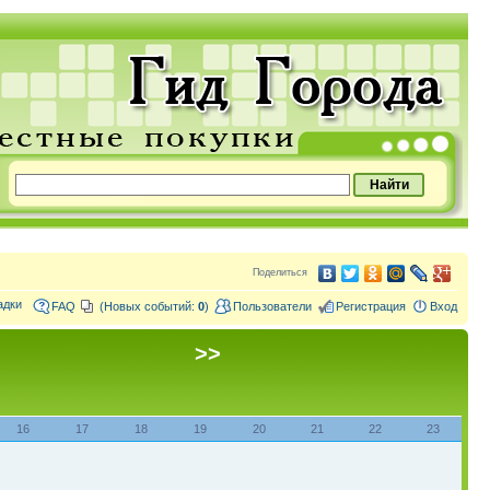
Поделиться
адки
FAQ
(Новых событий:
0
)
Пользователи
Регистрация
Вход
>>
16
17
18
19
20
21
22
23