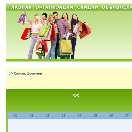
Список форумов
<<
00
01
02
03
04
05
06
07