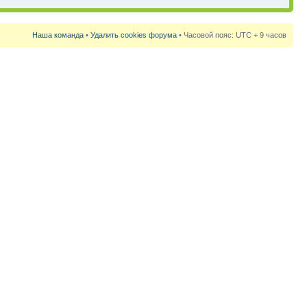
Наша команда
•
Удалить cookies форума
• Часовой пояс: UTC + 9 часов