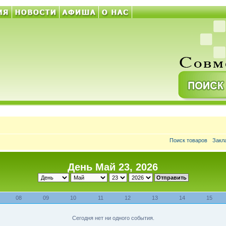
Поиск товаров
Закл
День Май 23, 2026
08
09
10
11
12
13
14
15
Сегодня нет ни одного события.