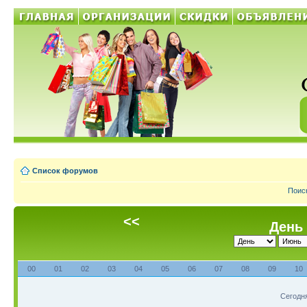
Список форумов
Поис
<<
День 
00
01
02
03
04
05
06
07
08
09
10
Сегодня