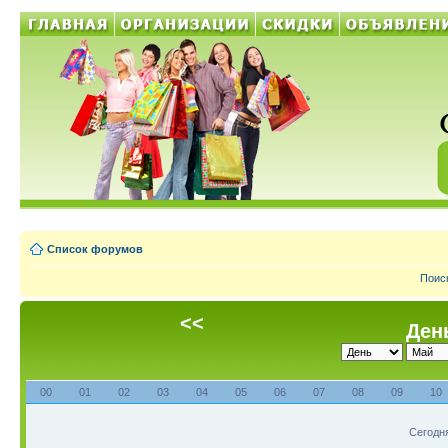
Список форумов
Поис
<<
День
00
01
02
03
04
05
06
07
08
09
10
Сегодня