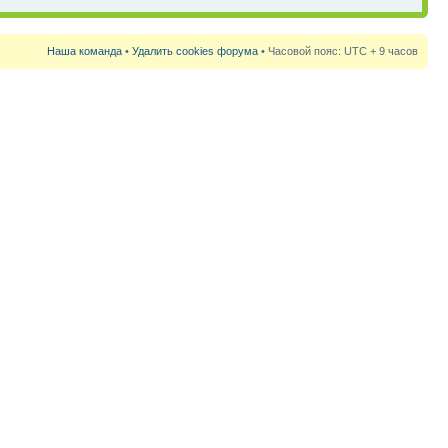
Наша команда
•
Удалить cookies форума
• Часовой пояс: UTC + 9 часов