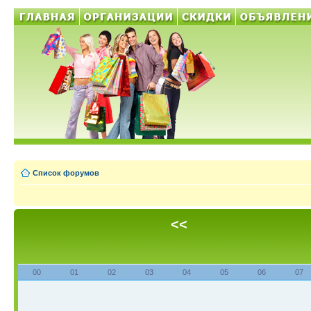
Список форумов
<<
00
01
02
03
04
05
06
07