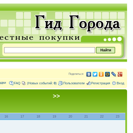
Поделиться
адки
FAQ
(Новых событий:
0
)
Пользователи
Регистрация
Вход
>>
16
17
18
19
20
21
22
23