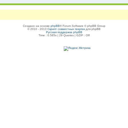
Создано на основе
phpBB
® Forum Software © phpBB Group
© 2010 - 2013
Скрипт совместных покупок
для phpBB
Русская поддержка phpBB
Time : 0.585s | 29 Queries | GZIP : Off