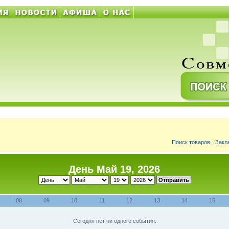
Поиск товаров
Закл
День Май 19, 2026
08
09
10
11
12
13
14
15
Сегодня нет ни одного события.