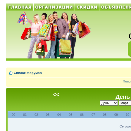
Список форумов
Поис
<<
День 
00
01
02
03
04
05
06
07
08
09
10
Сегодня