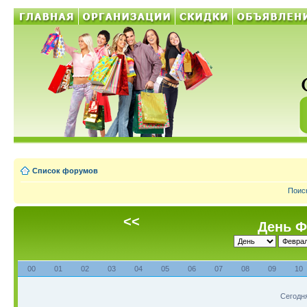
Список форумов
Поис
<<
День Ф
00
01
02
03
04
05
06
07
08
09
10
Сегодня