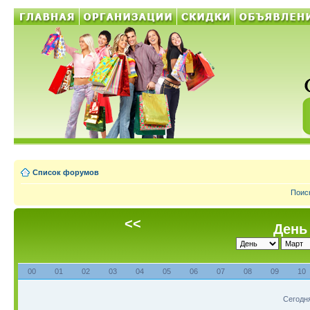
Список форумов
Поис
<<
День 
00
01
02
03
04
05
06
07
08
09
10
Сегодня