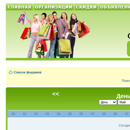
Список форумов
Поис
<<
День
00
01
02
03
04
05
06
07
08
09
10
Сегодня