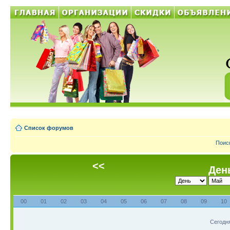
Список форумов
Поис
<<
День
00
01
02
03
04
05
06
07
08
09
10
Сегодня