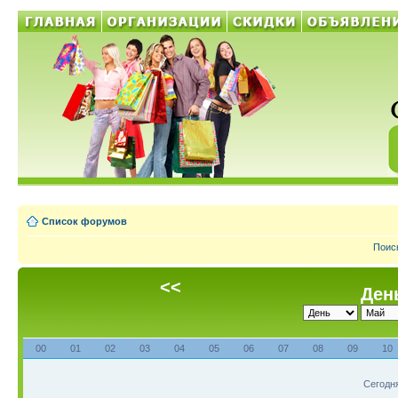
Список форумов
Поис
<<
День
00
01
02
03
04
05
06
07
08
09
10
Сегодня