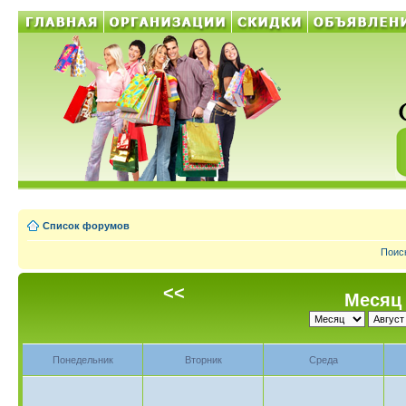
Список форумов
Поис
<<
Месяц 
Понедельник
Вторник
Среда