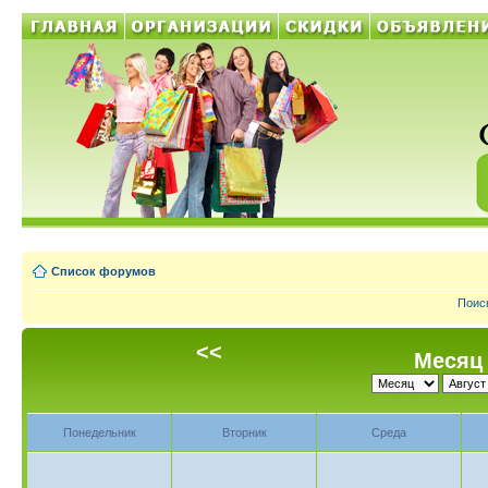
Список форумов
Поис
<<
Месяц 
Понедельник
Вторник
Среда