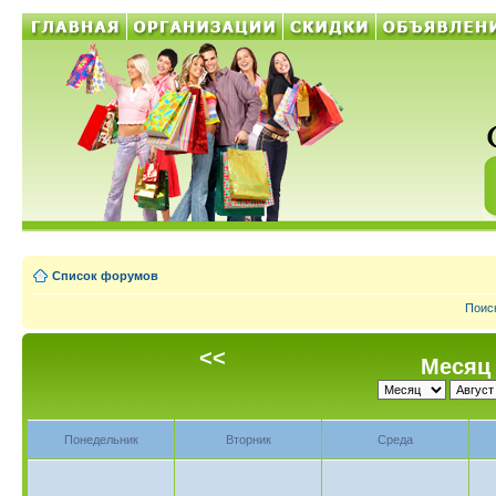
Список форумов
Поис
<<
Месяц 
Понедельник
Вторник
Среда