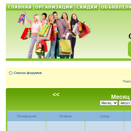
Список форумов
Поис
<<
Месяц 
Понедельник
Вторник
Среда