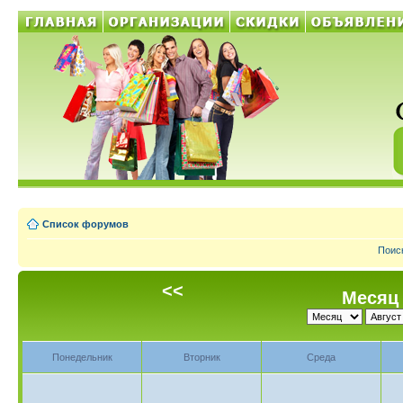
Список форумов
Поис
<<
Месяц 
Понедельник
Вторник
Среда